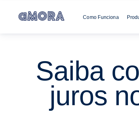
Como Funciona
Prod
Saiba co
juros n