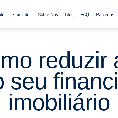
uto
Simulador
Sobre Nós
Blog
FAQ
Parceiros
mo reduzir 
o seu finan
imobiliário