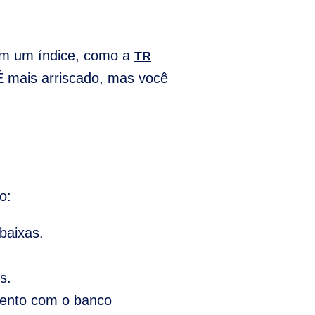
com um índice, como a
TR
É mais arriscado, mas você
o:
baixas.
s.
amento com o banco